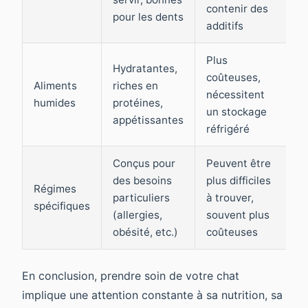
contenir des
d
pour les dents
additifs
n
Plus
I
Hydratantes,
coûteuses,
c
Aliments
riches en
nécessitent
p
humides
protéines,
un stockage
o
appétissantes
réfrigéré
d
Conçus pour
Peuvent être
C
des besoins
plus difficiles
Régimes
v
particuliers
à trouver,
spécifiques
c
(allergies,
souvent plus
a
obésité, etc.)
coûteuses
En conclusion, prendre soin de votre chat
implique une attention constante à sa nutrition, sa