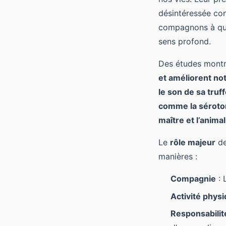
désintéressée co
compagnons à quat
sens profond.
Des études montre
et améliorent no
le son de sa tru
comme la sérotoni
maître et l’anima
Le
rôle majeur
de
manières :
Compagnie
: 
Activité phys
Responsabilit