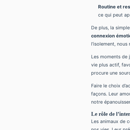
Routine et re
ce qui peut ap
De plus, la simpl
connexion émoti
l’isolement, nous 
Les moments de j
vie plus actif, f
procure une sourc
Faire le choix d’ac
façons. Leur amou
notre épanouisse
Le rôle de l’int
Les animaux de co
nos vies. Leur p