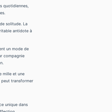
s quotidiennes,
es.
de solitude. La
table antidote à
ent un mode de
leur compagnie
n.
e mille et une
 peut transformer
ace unique dans
ffection