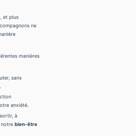
e
, et plus
es compagnons ne
manière
férentes manières
uter, sans
.
ction
otre anxiété.
ortir, à
i notre
bien-être