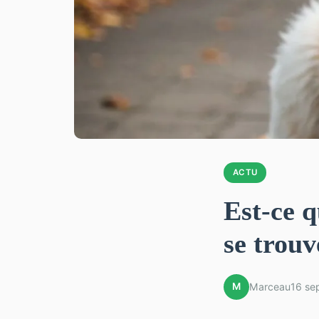
ACTU
Est-ce q
se trouv
M
Marceau
16 se