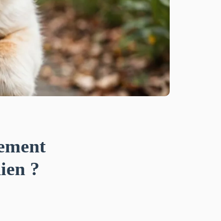
sement
hien ?