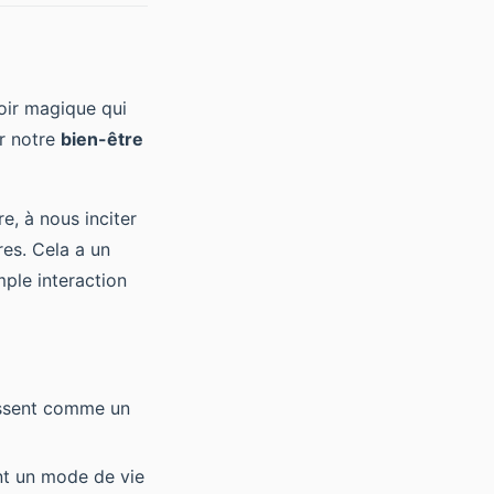
oir magique qui
ur notre
bien-être
e, à nous inciter
res. Cela a un
mple interaction
gissent comme un
nt un mode de vie