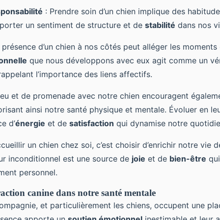
sponsabilité
: Prendre soin d’un chien implique des habitude
porter un sentiment de structure et de
stabilité
dans nos vi
e présence d’un chien à nos côtés peut alléger les moments 
onnelle
que nous développons avec eux agit comme un véri
rappelant l’importance des liens affectifs.
eu et de promenade avec notre chien encouragent égalem
avorisant ainsi notre santé physique et mentale. Évoluer en 
e d’
énergie
et de
satisfaction
qui dynamise notre quotidie
cueillir un chien chez soi, c’est choisir d’enrichir notre vie d
r inconditionnel est une source de
joie
et de
bien-être
qui
ment personnel.
eraction canine dans notre santé mentale
mpagnie, et particulièrement les chiens, occupent une pl
résence apporte un
soutien émotionnel
inestimable et leur a