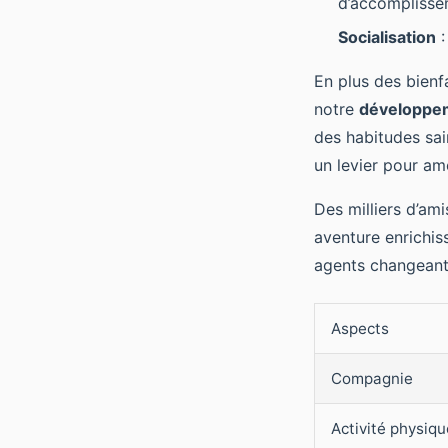
d’accomplisse
Socialisation
:
En plus des bienf
notre
développe
des habitudes sai
un levier pour amé
Des milliers d’am
aventure enrichis
agents changeants
Aspects
Compagnie
Activité physiqu