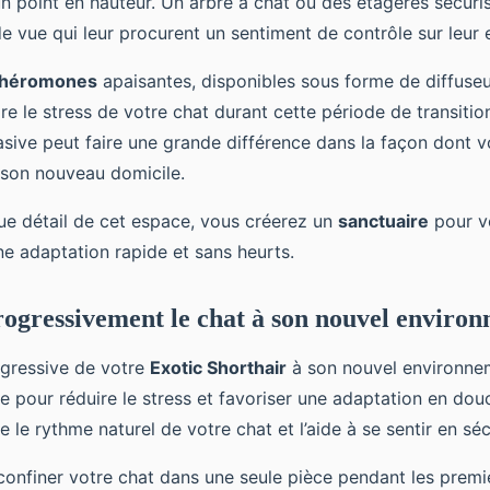
 un point en hauteur. Un arbre à chat ou des étagères sécur
 de vue qui leur procurent un sentiment de contrôle sur leur
héromones
apaisantes, disponibles sous forme de diffuseu
ire le stress de votre chat durant cette période de transiti
asive peut faire une grande différence dans la façon dont v
 son nouveau domicile.
ue détail de cet espace, vous créerez un
sanctuaire
pour vo
une adaptation rapide et sans heurts.
rogressivement le chat à son nouvel enviro
ogressive de votre
Exotic Shorthair
à son nouvel environne
pour réduire le stress et favoriser une adaptation en dou
le rythme naturel de votre chat et l’aide à se sentir en séc
nfiner votre chat dans une seule pièce pendant les premie