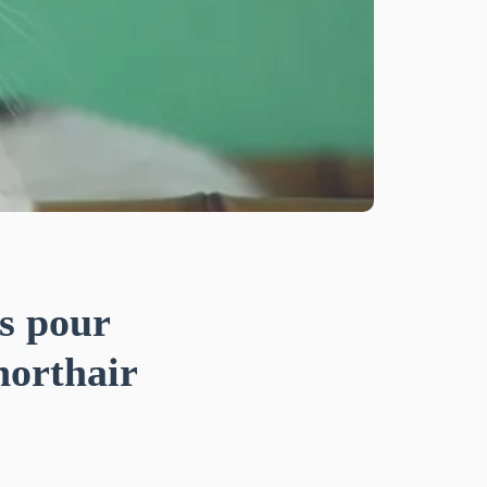
es pour
horthair