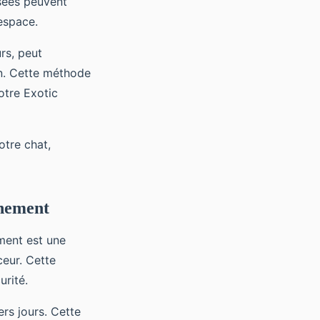
isées peuvent
 espace.
rs, peut
on. Cette méthode
otre Exotic
tre chat,
nnement
ment est une
ceur. Cette
urité.
rs jours. Cette