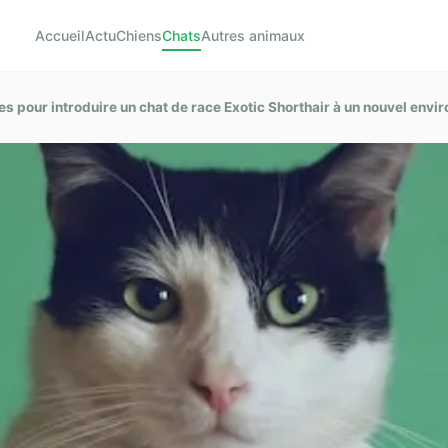
Accueil
Actu
Chiens
Chats
Autres animaux
es pour introduire un chat de race Exotic Shorthair à un nouvel envi