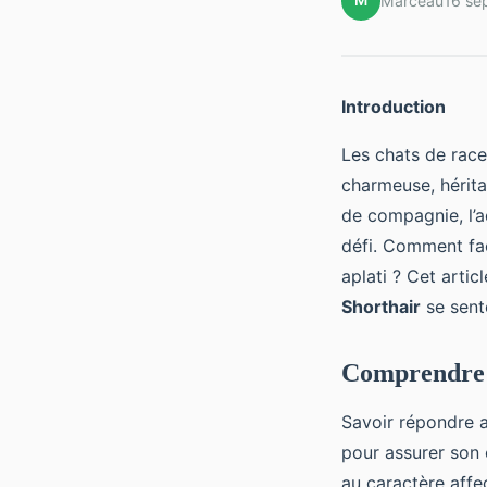
M
Marceau
16 se
Introduction
Les chats de rac
charmeuse, hérita
de compagnie, l’a
défi. Comment faci
aplati ? Cet arti
Shorthair
se sent
Comprendre l
Savoir répondre a
pour assurer son 
au caractère affe