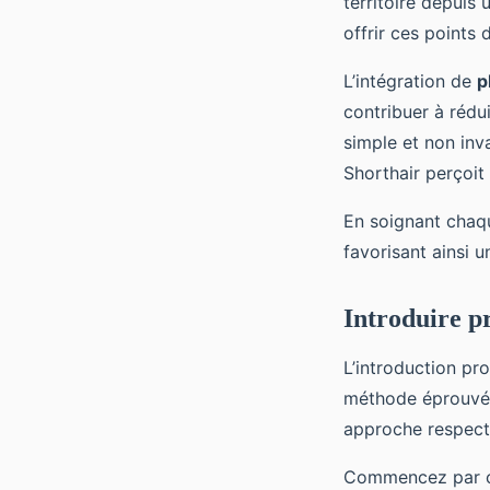
territoire depuis
offrir ces points
L’intégration de
p
contribuer à rédu
simple et non inv
Shorthair perçoit
En soignant chaq
favorisant ainsi 
Introduire p
L’introduction pr
méthode éprouvée 
approche respecte 
Commencez par co