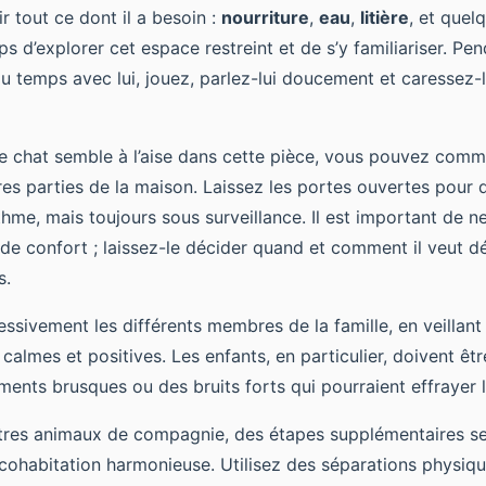
r tout ce dont il a besoin :
nourriture
,
eau
,
litière
, et quel
ps d’explorer cet espace restreint et de s’y familiariser. Pe
u temps avec lui, jouez, parlez-lui doucement et caressez-l
e chat semble à l’aise dans cette pièce, vous pouvez comm
res parties de la maison. Laissez les portes ouvertes pour q
hme, mais toujours sous surveillance. Il est important de ne
 de confort ; laissez-le décider quand et comment il veut d
s.
essivement les différents membres de la famille, en veillant
 calmes et positives. Les enfants, en particulier, doivent ê
ents brusques ou des bruits forts qui pourraient effrayer l
utres animaux de compagnie, des étapes supplémentaires se
 cohabitation harmonieuse. Utilisez des séparations physi