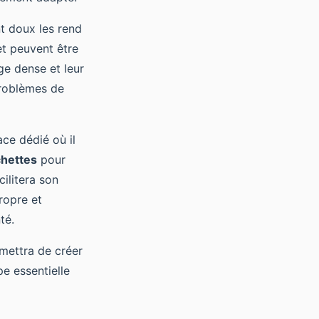
t doux les rend
t peuvent être
ge dense et leur
problèmes de
ace dédié où il
hettes
pour
ilitera son
propre et
té.
rmettra de créer
e essentielle