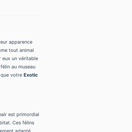
leur apparence
mme tout animal
 eux un véritable
t félin au museau
r que votre
Exotic
air est primordial
itat. Ces félins
nnement adapté.